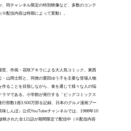
か、同チャンネル限定の特別映像など、多数のコンテ
（※配信内容は時期によって変動）。
屋哲、作画・花咲アキラによる大人気コミック。東西
公・山岡士郎と、同僚の栗田ゆう子を主要な登場人物
を作ることを目指しながら、食を通じて様々な人の悩
ドラマである。小学館が発行する「ビッグコミックス
行部数1億3,500万部を記録、日本のグルメ漫画ブー
しんぼ』公式YouTubeチャンネルでは、1988年10
放映された全121話が期間限定で配信中（※配信内容