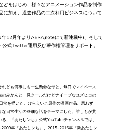
などをはじめ、様々なアニメーション作品を制作
品に加え、過去作品の二次利用ビジネスについて
2月年よりAERA,noteにて新連載中)、そして
公式Twitter運用及び著作権管理をサポート。
けれども何事にも一生懸命な母と、無口でマイペース
生のみかんと一見クールだけどナイーブなユズヒコの
の日常を描いた、けらえいこ原作の漫画作品。思わず
うな日常生活の些細な話をテーマにした、誰しもが共
る。『あたしンち』公式YouTubeチャンネルでは、
2009年『あたしンち』、2015~2016年『新あたしン